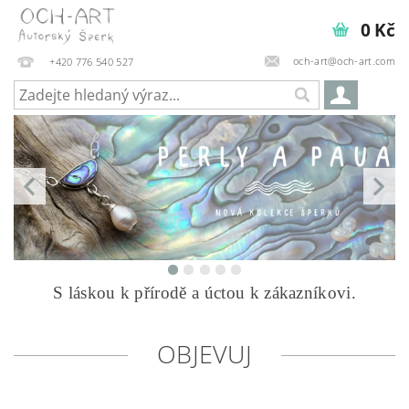
0 Kč
och-art@och-art.com
+420 776 540 527
S láskou k přírodě a úctou k zákazníkovi.
OBJEVUJ