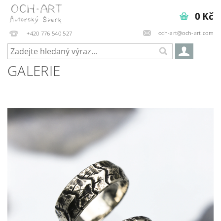
0 Kč
och-art@och-art.com
+420 776 540 527
GALERIE