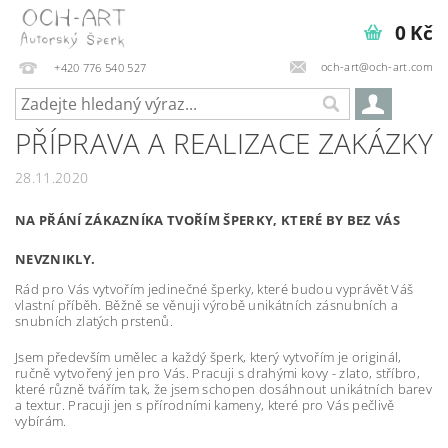
0 Kč
och-art@och-art.com
+420 776 540 527
PŘÍPRAVA A REALIZACE ZAKÁZKY
28.11.2020
NA PŘÁNÍ ZÁKAZNÍKA TVOŘÍM ŠPERKY, KTERÉ BY BEZ VÁS
NEVZNIKLY.
Rád pro Vás vytvořím jedinečné šperky, které budou vyprávět Váš
vlastní příběh. Běžně se věnuji výrobě unikátních zásnubních a
snubních zlatých prstenů.
Jsem především umělec a každý šperk, který vytvořím je originál,
ručně vytvořený jen pro Vás. Pracuji s drahými kovy - zlato, stříbro,
které různě tvářím tak, že jsem schopen dosáhnout unikátních barev
a textur. Pracuji jen s přírodními kameny, které pro Vás pečlivě
vybírám.