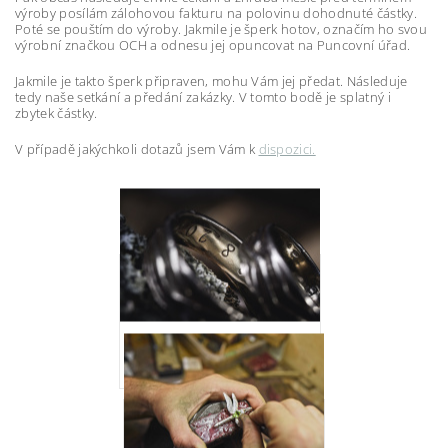
výroby posílám zálohovou fakturu na polovinu dohodnuté částky.
Poté se pouštím do výroby. Jakmile je šperk hotov, označím ho svou
výrobní značkou OCH a odnesu jej opuncovat na Puncovní úřad.
Jakmile je takto šperk připraven, mohu Vám jej předat. Následuje
tedy naše setkání a předání zakázky. V tomto bodě je splatný i
zbytek částky.
V případě jakýchkoli dotazů jsem Vám k
dispozici.