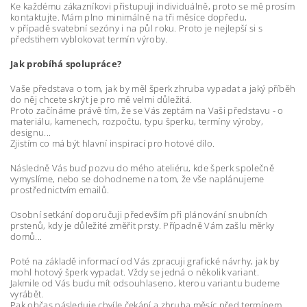
Ke každému zákazníkovi přistupuji individuálně, proto se mě prosím
kontaktujte. Mám plno minimálně na tři měsíce dopředu,
v případě svatební sezóny i na půl roku. Proto je nejlepší si s
předstihem vyblokovat termín výroby.
Jak probíhá spolupráce?
Vaše představa o tom, jak by měl šperk zhruba vypadat a jaký příběh
do něj chcete skrýt je pro mě velmi důležitá.
Proto začínáme právě tím, že se Vás zeptám na Vaši představu - o
materiálu, kamenech, rozpočtu, typu šperku, termíny výroby,
designu...
Zjistím co má být hlavní inspirací pro hotové dílo.
Následně Vás buď pozvu do mého ateliéru, kde šperk společně
vymyslíme, nebo se dohodneme na tom, že vše naplánujeme
prostřednictvím emailů.
Osobní setkání doporučuji především při plánování snubních
prstenů, kdy je důležité změřit prsty. Případně Vám zašlu měrky
domů...
Poté na základě informací od Vás zpracuji grafické návrhy, jak by
mohl hotový šperk vypadat. Vždy se jedná o několik variant.
Jakmile od Vás budu mít odsouhlaseno, kterou variantu budeme
vyrábět.
Pak občas následuje chvíle čekání a zhruba měsíc před termínem