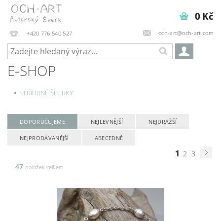
0 Kč
och-art@och-art.com
+420 776 540 527
E-SHOP
STŘÍBRNÉ ŠPERKY
DOPORUČUJEME
NEJLEVNĚJŠÍ
NEJDRAŽŠÍ
NEJPRODÁVANĚJŠÍ
ABECEDNĚ
1
2
3
47
položek celkem