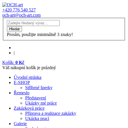
+420 776 540 527
och-art@och-art.com
Prosím, použijte minimálně 3 znaky!
|
Košík:
0 Kč
Váš nákupní košík je prázdný
Úvodní stránka
E-SHOP
Stříbrné šperky
Řemeslo
Představení
Ukázky mé práce
Zakázková práce
Příprava a realizace zakázky
Ukázka prací
Galerie