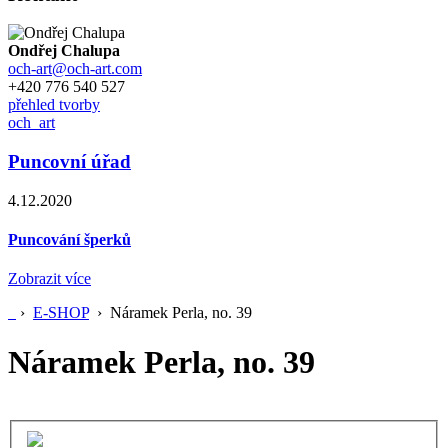
Ondřej Chalupa
och-art
@
och-art.com
+420 776 540 527
přehled tvorby
och_art
Puncovní úřad
4.12.2020
Puncování šperků
Zobrazit více
›
E-SHOP
›
Náramek Perla, no. 39
Náramek Perla, no. 39