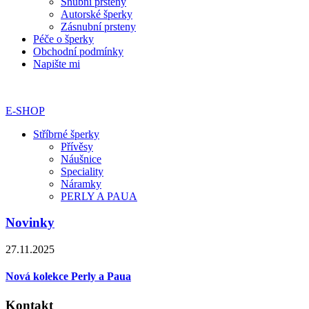
Snubní prsteny
Autorské šperky
Zásnubní prsteny
Péče o šperky
Obchodní podmínky
Napište mi
E-SHOP
Stříbrné šperky
Přívěsy
Náušnice
Speciality
Náramky
PERLY A PAUA
Novinky
27.11.2025
Nová kolekce Perly a Paua
Kontakt