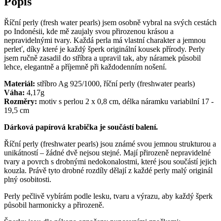
Popis
Říční perly (fresh water pearls) jsem osobně vybral na svých cestách
po Indonésii, kde mě zaujaly svou přirozenou krásou a
nepravidelnými tvary. Každá perla má vlastní charakter a jemnou
perleť, díky které je každý šperk originální kousek přírody. Perly
jsem ručně zasadil do stříbra a upravil tak, aby náramek působil
lehce, elegantně a příjemně při každodenním nošení.
Materiál:
stříbro Ag 925/1000, říční perly (freshwater pearls)
Váha:
4,17g
Rozměry:
motiv s perlou 2 x 0,8 cm, délka náramku variabilní 17 -
19,5 cm
Dárková papírová krabička je součástí balení.
Říční perly (freshwater pearls) jsou známé svou jemnou strukturou a
unikátností – žádné dvě nejsou stejné. Mají přirozeně nepravidelné
tvary a povrch s drobnými nedokonalostmi, které jsou součástí jejich
kouzla. Právě tyto drobné rozdíly dělají z každé perly malý originál
plný osobitosti.
Perly pečlivě vybírám podle lesku, tvaru a výrazu, aby každý šperk
působil harmonicky a přirozeně.