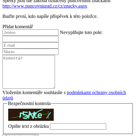
Šperky jsou dle zákona označeny puncovními značkami:
http://www.puncovniurad.cz/cz/znacky.aspx
Buďte první, kdo napíše příspěvek k této položce.
Přidat komentář
Nevyplňujte toto pole:
Vložením komentáře souhlasíte s
podmínkami ochrany osobních
údajů
Bezpečnostní kontrola
Opište text z obrázku