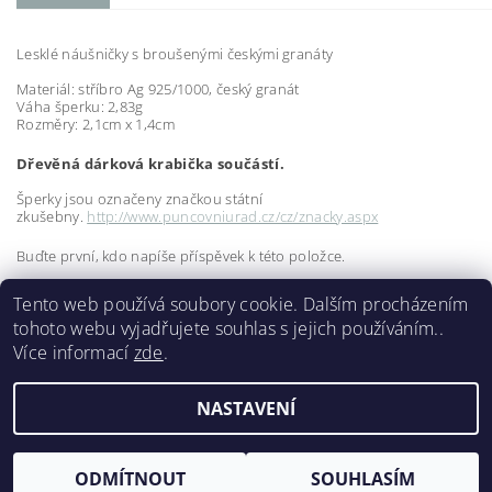
Lesklé náušničky s broušenými českými granáty
Materiál: stříbro Ag 925/1000, český granát
Váha šperku: 2,83g
Rozměry: 2,1cm x 1,4cm
Dřevěná dárková krabička součástí.
Šperky jsou označeny značkou státní
zkušebny.
http://www.puncovniurad.cz/cz/znacky.aspx
Buďte první, kdo napíše příspěvek k této položce.
Přidat komentář
Tento web používá soubory cookie. Dalším procházením
tohoto webu vyjadřujete souhlas s jejich používáním..
Více informací
zde
.
NASTAVENÍ
Upravit nastavení cookies
2026 ©
OCH-art
, všechna práva vyhrazena
Vytvořil Shoptet
ODMÍTNOUT
SOUHLASÍM