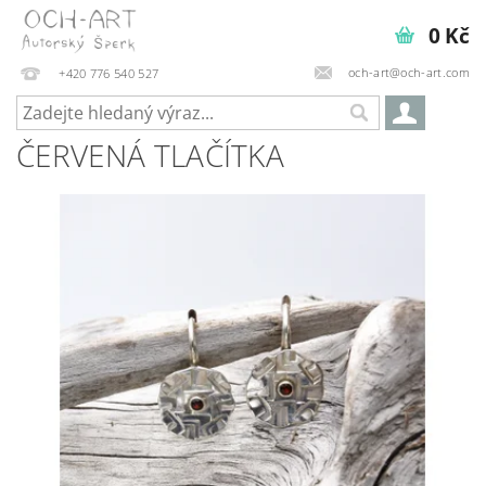
0 Kč
och-art@och-art.com
+420 776 540 527
ČERVENÁ TLAČÍTKA